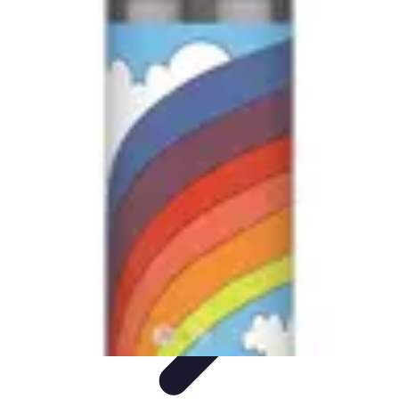
Globe Explore
Voyage Durable
Sécurité en voyage
Voyage Écoresponsable
Voyages
en Solo
Conseils Pratiques
Globe Explore