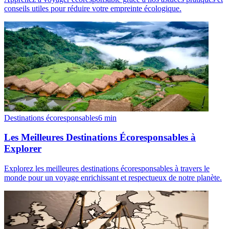
conseils utiles pour réduire votre empreinte écologique.
Destinations écoresponsables
6
min
Les Meilleures Destinations Écoresponsables à
Explorer
Explorez les meilleures destinations écoresponsables à travers le
monde pour un voyage enrichissant et respectueux de notre planète.