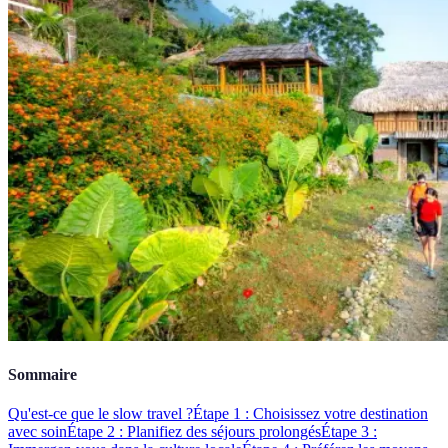
Sommaire
Qu'est-ce que le slow travel ?
Étape 1 : Choisissez votre destination
avec soin
Étape 2 : Planifiez des séjours prolongés
Étape 3 :