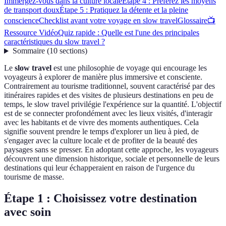
Immergez-vous dans la culture locale
Étape 4 : Préférez les moyens
de transport doux
Étape 5 : Pratiquez la détente et la pleine
conscience
Checklist avant votre voyage en slow travel
Glossaire
📺
Ressource Vidéo
Quiz rapide : Quelle est l'une des principales
caractéristiques du slow travel ?
Sommaire
(
10
sections
)
Le
slow travel
est une philosophie de voyage qui encourage les
voyageurs à explorer de manière plus immersive et consciente.
Contrairement au tourisme traditionnel, souvent caractérisé par des
itinéraires rapides et des visites de plusieurs destinations en peu de
temps, le slow travel privilégie l'expérience sur la quantité. L'objectif
est de se connecter profondément avec les lieux visités, d'interagir
avec les habitants et de vivre des moments authentiques. Cela
signifie souvent prendre le temps d'explorer un lieu à pied, de
s'engager avec la culture locale et de profiter de la beauté des
paysages sans se presser. En adoptant cette approche, les voyageurs
découvrent une dimension historique, sociale et personnelle de leurs
destinations qui leur échapperaient en raison de l'urgence du
tourisme de masse.
Étape 1 : Choisissez votre destination
avec soin