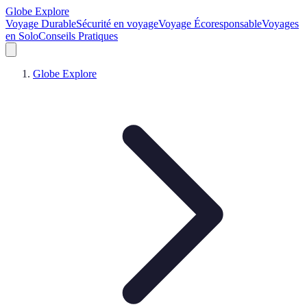
Globe Explore
Voyage Durable
Sécurité en voyage
Voyage Écoresponsable
Voyages
en Solo
Conseils Pratiques
Globe Explore