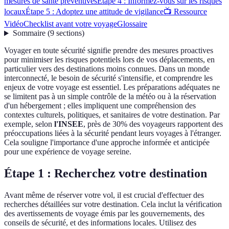
mesures de santé préventives
Étape 4 : Informez-vous sur les risques
locaux
Étape 5 : Adoptez une attitude de vigilance
📺 Ressource
Vidéo
Checklist avant votre voyage
Glossaire
Sommaire
(
9
sections
)
Voyager en toute sécurité signifie prendre des mesures proactives
pour minimiser les risques potentiels lors de vos déplacements, en
particulier vers des destinations moins connues. Dans un monde
interconnecté, le besoin de sécurité s'intensifie, et comprendre les
enjeux de votre voyage est essentiel. Les préparations adéquates ne
se limitent pas à un simple contrôle de la météo ou à la réservation
d'un hébergement ; elles impliquent une compréhension des
contextes culturels, politiques, et sanitaires de votre destination. Par
exemple, selon
l'INSEE
, près de 30% des voyageurs rapportent des
préoccupations liées à la sécurité pendant leurs voyages à l'étranger.
Cela souligne l'importance d'une approche informée et anticipée
pour une expérience de voyage sereine.
Étape 1 : Recherchez votre destination
Avant même de réserver votre vol, il est crucial d'effectuer des
recherches détaillées sur votre destination. Cela inclut la vérification
des avertissements de voyage émis par les gouvernements, des
conseils de sécurité, et des informations locales. Utilisez des