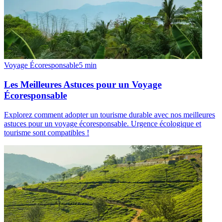
Voyage Écoresponsable
5
min
Les Meilleures Astuces pour un Voyage
Écoresponsable
Explorez comment adopter un tourisme durable avec nos meilleures
astuces pour un voyage écoresponsable. Urgence écologique et
tourisme sont compatibles !