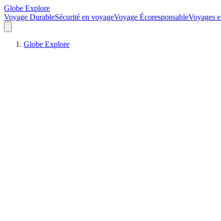
Globe Explore
Voyage Durable
Sécurité en voyage
Voyage Écoresponsable
Voyages e
Globe Explore