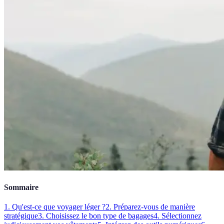
Sommaire
1. Qu'est-ce que voyager léger ?
2. Préparez-vous de manière
stratégique
3. Choisissez le bon type de bagages
4. Sélectionnez