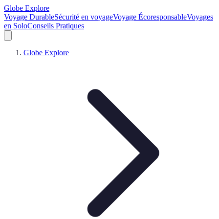
Globe Explore
Voyage Durable
Sécurité en voyage
Voyage Écoresponsable
Voyages
en Solo
Conseils Pratiques
Globe Explore