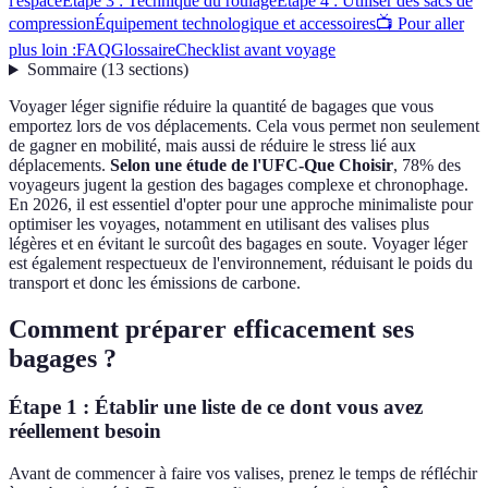
l'espace
Étape 3 : Technique du roulage
Étape 4 : Utiliser des sacs de
compression
Équipement technologique et accessoires
📺 Pour aller
plus loin :
FAQ
Glossaire
Checklist avant voyage
Sommaire
(
13
sections
)
Voyager léger signifie réduire la quantité de bagages que vous
emportez lors de vos déplacements. Cela vous permet non seulement
de gagner en mobilité, mais aussi de réduire le stress lié aux
déplacements.
Selon une étude de l'UFC-Que Choisir
, 78% des
voyageurs jugent la gestion des bagages complexe et chronophage.
En 2026, il est essentiel d'opter pour une approche minimaliste pour
optimiser les voyages, notamment en utilisant des valises plus
légères et en évitant le surcoût des bagages en soute. Voyager léger
est également respectueux de l'environnement, réduisant le poids du
transport et donc les émissions de carbone.
Comment préparer efficacement ses
bagages ?
Étape 1 : Établir une liste de ce dont vous avez
réellement besoin
Avant de commencer à faire vos valises, prenez le temps de réfléchir