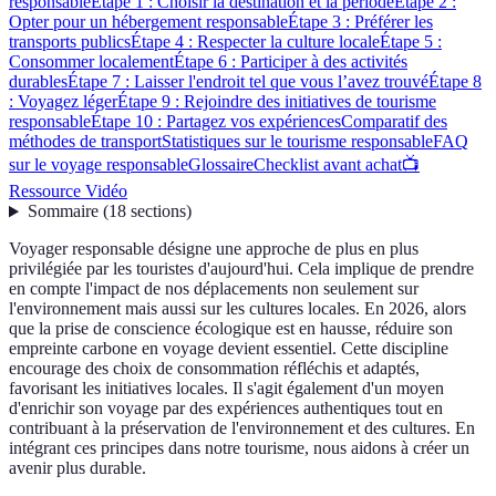
responsable
Étape 1 : Choisir la destination et la période
Étape 2 :
Opter pour un hébergement responsable
Étape 3 : Préférer les
transports publics
Étape 4 : Respecter la culture locale
Étape 5 :
Consommer localement
Étape 6 : Participer à des activités
durables
Étape 7 : Laisser l'endroit tel que vous l’avez trouvé
Étape 8
: Voyagez léger
Étape 9 : Rejoindre des initiatives de tourisme
responsable
Étape 10 : Partagez vos expériences
Comparatif des
méthodes de transport
Statistiques sur le tourisme responsable
FAQ
sur le voyage responsable
Glossaire
Checklist avant achat
📺
Ressource Vidéo
Sommaire
(
18
sections
)
Voyager responsable désigne une approche de plus en plus
privilégiée par les touristes d'aujourd'hui. Cela implique de prendre
en compte l'impact de nos déplacements non seulement sur
l'environnement mais aussi sur les cultures locales. En 2026, alors
que la prise de conscience écologique est en hausse, réduire son
empreinte carbone en voyage devient essentiel. Cette discipline
encourage des choix de consommation réfléchis et adaptés,
favorisant les initiatives locales. Il s'agit également d'un moyen
d'enrichir son voyage par des expériences authentiques tout en
contribuant à la préservation de l'environnement et des cultures. En
intégrant ces principes dans notre tourisme, nous aidons à créer un
avenir plus durable.