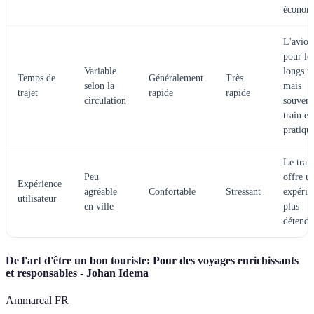
économ
L'avion
pour le
Variable
longs tr
Temps de
Généralement
Très
selon la
mais
trajet
rapide
rapide
circulation
souvent
train es
pratiqu
Le trai
Peu
offre u
Expérience
agréable
Confortable
Stressant
expérie
utilisateur
en ville
plus
détendu
De l'art d'être un bon touriste: Pour des voyages enrichissants
et responsables - Johan Idema
Ammareal FR