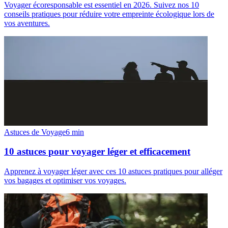
Voyager écoresponsable est essentiel en 2026. Suivez nos 10
conseils pratiques pour réduire votre empreinte écologique lors de
vos aventures.
Astuces de Voyage
6
min
10 astuces pour voyager léger et efficacement
Apprenez à voyager léger avec ces 10 astuces pratiques pour alléger
vos bagages et optimiser vos voyages.