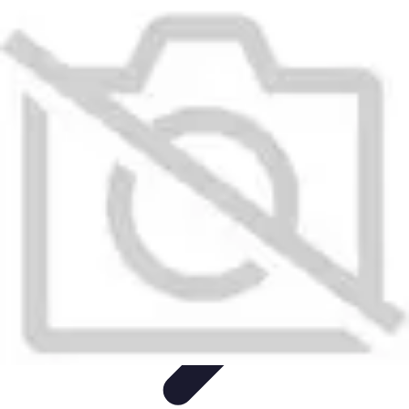
Globe Explore
Voyage Durable
Sécurité en voyage
Voyage Écoresponsable
Voyages
en Solo
Conseils Pratiques
Globe Explore