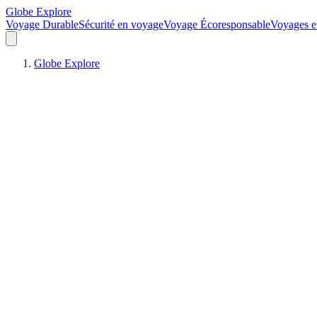
Globe Explore
Voyage Durable
Sécurité en voyage
Voyage Écoresponsable
Voyages e
Globe Explore