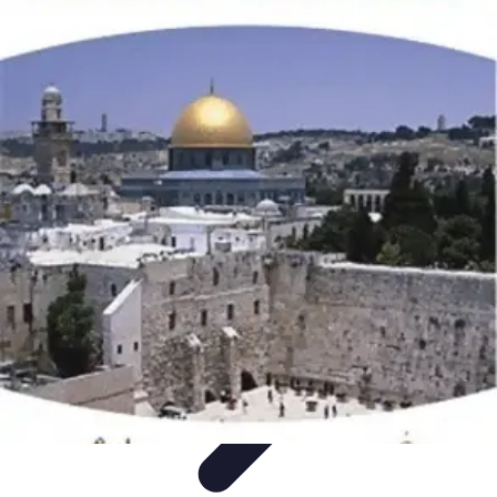
Globe Explore
Voyage Durable
Sécurité en voyage
Voyage Écoresponsable
Voyages
en Solo
Conseils Pratiques
Globe Explore