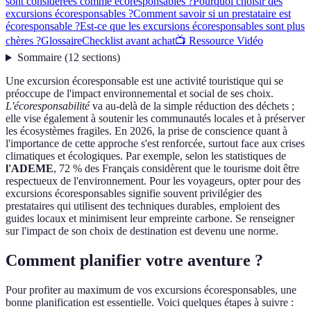
sont considérées comme écoresponsables ?
Pourquoi choisir des
excursions écoresponsables ?
Comment savoir si un prestataire est
écoresponsable ?
Est-ce que les excursions écoresponsables sont plus
chères ?
Glossaire
Checklist avant achat
📺 Ressource Vidéo
Sommaire
(
12
sections
)
Une excursion écoresponsable est une activité touristique qui se
préoccupe de l'impact environnemental et social de ses choix.
L'écoresponsabilité
va au-delà de la simple réduction des déchets ;
elle vise également à soutenir les communautés locales et à préserver
les écosystèmes fragiles. En 2026, la prise de conscience quant à
l'importance de cette approche s'est renforcée, surtout face aux crises
climatiques et écologiques. Par exemple, selon les statistiques de
l'ADEME
, 72 % des Français considèrent que le tourisme doit être
respectueux de l'environnement. Pour les voyageurs, opter pour des
excursions écoresponsables signifie souvent privilégier des
prestataires qui utilisent des techniques durables, emploient des
guides locaux et minimisent leur empreinte carbone. Se renseigner
sur l'impact de son choix de destination est devenu une norme.
Comment planifier votre aventure ?
Pour profiter au maximum de vos excursions écoresponsables, une
bonne planification est essentielle. Voici quelques étapes à suivre :