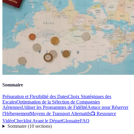
Sommaire
Préparation et Flexibilité des Dates
Choix Stratégiques des
Escales
Optimisation de la Sélection de Compagnies
Aériennes
Utiliser les Programmes de Fidélité
Astuce pour Réserver
l'Hébergement
Moyens de Transport Alternatifs
📺 Ressource
Vidéo
Checklist Avant le Départ
Glossaire
FAQ
Sommaire
(
10
sections
)