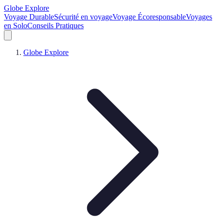
Globe Explore
Voyage Durable
Sécurité en voyage
Voyage Écoresponsable
Voyages
en Solo
Conseils Pratiques
Globe Explore