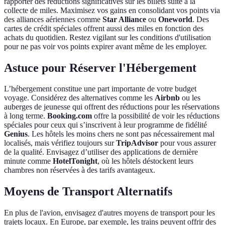
rapporter des réductions significatives sur les billets suite à la
collecte de miles. Maximisez vos gains en consolidant vos points via
des alliances aériennes comme
Star Alliance
ou
Oneworld
. Des
cartes de crédit spéciales offrent aussi des miles en fonction des
achats du quotidien. Restez vigilant sur les conditions d'utilisation
pour ne pas voir vos points expirer avant même de les employer.
Astuce pour Réserver l'Hébergement
L’hébergement constitue une part importante de votre budget
voyage. Considérez des alternatives comme les
Airbnb
ou les
auberges de jeunesse qui offrent des réductions pour les réservations
à long terme.
Booking.com
offre la possibilité de voir les réductions
spéciales pour ceux qui s’inscrivent à leur programme de fidélité
Genius
. Les hôtels les moins chers ne sont pas nécessairement mal
localisés, mais vérifiez toujours sur
TripAdvisor
pour vous assurer
de la qualité. Envisagez d’utiliser des applications de dernière
minute comme
HotelTonight
, où les hôtels déstockent leurs
chambres non réservées à des tarifs avantageux.
Moyens de Transport Alternatifs
En plus de l'avion, envisagez d'autres moyens de transport pour les
trajets locaux. En Europe, par exemple, les trains peuvent offrir des