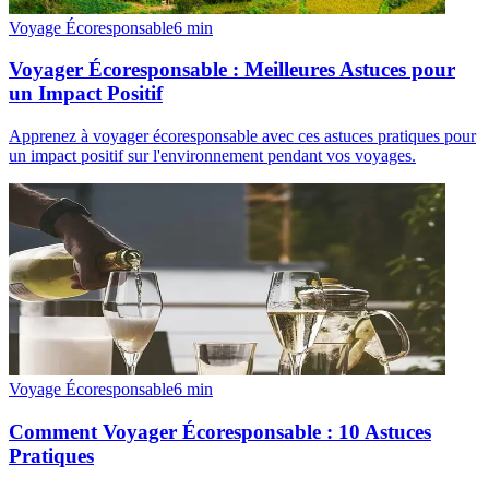
Voyage Écoresponsable
6
min
Voyager Écoresponsable : Meilleures Astuces pour
un Impact Positif
Apprenez à voyager écoresponsable avec ces astuces pratiques pour
un impact positif sur l'environnement pendant vos voyages.
Voyage Écoresponsable
6
min
Comment Voyager Écoresponsable : 10 Astuces
Pratiques