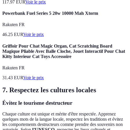
117.97
EUR
Voir le prix
Powerbank Fuel Series 5 20w 10000 Mah Xtorm
Rakuten FR
46.25
EUR
Voir le prix
Griffoir Pour Chat Magic Organ, Cat Scratching Board
Magique Pliable Avec Balle Cloche, Jouet Interactif Pour Chat
Kitty Interieur Cat Toys Accessoire
Rakuten FR
31.43
EUR
Voir le prix
7. Respectez les cultures locales
Évitez le tourisme destructeur
Chaque culture est unique et mérite d'être respectée. Apprenez
quelques mots de la langue locale, respectez les traditions et évitez
les comportements destructeurs comme prendre des souvenirs non
autorisés. Selon
l’UNESCO
, respecter les lieux culturels et