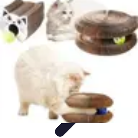
Globe Explore
Voyage Durable
Sécurité en voyage
Voyage Écoresponsable
Voyages
en Solo
Conseils Pratiques
Globe Explore