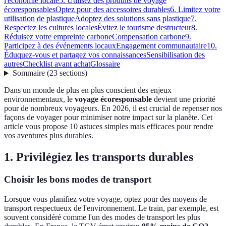
l'économie locale
5. Utilisez des produits de voyage
écoresponsables
Optez pour des accessoires durables
6. Limitez votre
utilisation de plastique
Adoptez des solutions sans plastique
7.
Respectez les cultures locales
Évitez le tourisme destructeur
8.
Réduisez votre empreinte carbone
Compensation carbone
9.
Participez à des événements locaux
Engagement communautaire
10.
Éduquez-vous et partagez vos connaissances
Sensibilisation des
autres
Checklist avant achat
Glossaire
Sommaire
(
23
sections
)
Dans un monde de plus en plus conscient des enjeux
environnementaux, le
voyage écoresponsable
devient une priorité
pour de nombreux voyageurs. En 2026, il est crucial de repenser nos
façons de voyager pour minimiser notre impact sur la planète. Cet
article vous propose 10 astuces simples mais efficaces pour rendre
vos aventures plus durables.
1. Privilégiez les transports durables
Choisir les bons modes de transport
Lorsque vous planifiez votre voyage, optez pour des moyens de
transport respectueux de l'environnement. Le train, par exemple, est
souvent considéré comme l'un des modes de transport les plus