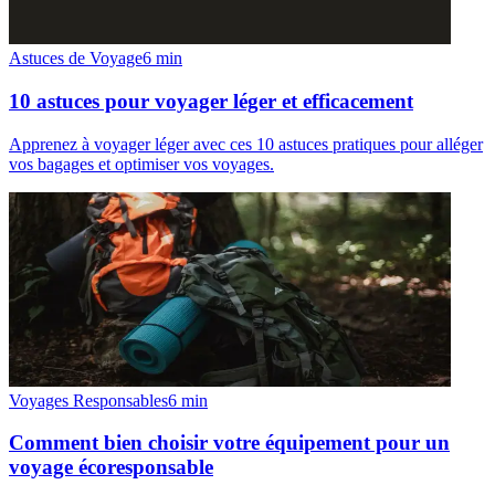
Astuces de Voyage
6
min
10 astuces pour voyager léger et efficacement
Apprenez à voyager léger avec ces 10 astuces pratiques pour alléger
vos bagages et optimiser vos voyages.
Voyages Responsables
6
min
Comment bien choisir votre équipement pour un
voyage écoresponsable