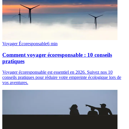
Voyager Écoresponsable
6
min
Comment voyager écoresponsable : 10 conseils
pratiques
Voyager écoresponsable est essentiel en 2026. Suivez nos 10
conseils pratiques pour réduire votre empreinte écologique lors de
vos aventures.