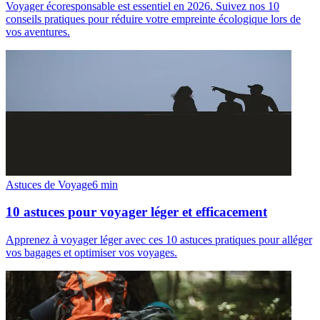
Voyager écoresponsable est essentiel en 2026. Suivez nos 10
conseils pratiques pour réduire votre empreinte écologique lors de
vos aventures.
Astuces de Voyage
6
min
10 astuces pour voyager léger et efficacement
Apprenez à voyager léger avec ces 10 astuces pratiques pour alléger
vos bagages et optimiser vos voyages.