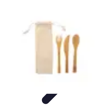
Globe Explore
Voyage Durable
Sécurité en voyage
Voyage Écoresponsable
Voyages
en Solo
Conseils Pratiques
Globe Explore