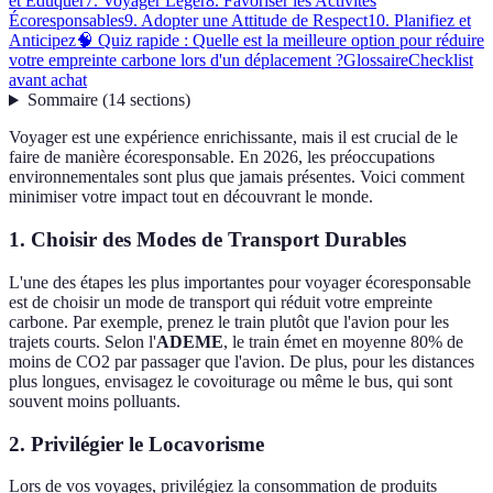
et Éduquer
7. Voyager Léger
8. Favoriser les Activités
Écoresponsables
9. Adopter une Attitude de Respect
10. Planifiez et
Anticipez
🧠 Quiz rapide : Quelle est la meilleure option pour réduire
votre empreinte carbone lors d'un déplacement ?
Glossaire
Checklist
avant achat
Sommaire
(
14
sections
)
Voyager est une expérience enrichissante, mais il est crucial de le
faire de manière écoresponsable. En 2026, les préoccupations
environnementales sont plus que jamais présentes. Voici comment
minimiser votre impact tout en découvrant le monde.
1. Choisir des Modes de Transport Durables
L'une des étapes les plus importantes pour voyager écoresponsable
est de choisir un mode de transport qui réduit votre empreinte
carbone. Par exemple, prenez le train plutôt que l'avion pour les
trajets courts. Selon l'
ADEME
, le train émet en moyenne 80% de
moins de CO2 par passager que l'avion. De plus, pour les distances
plus longues, envisagez le covoiturage ou même le bus, qui sont
souvent moins polluants.
2. Privilégier le Locavorisme
Lors de vos voyages, privilégiez la consommation de produits