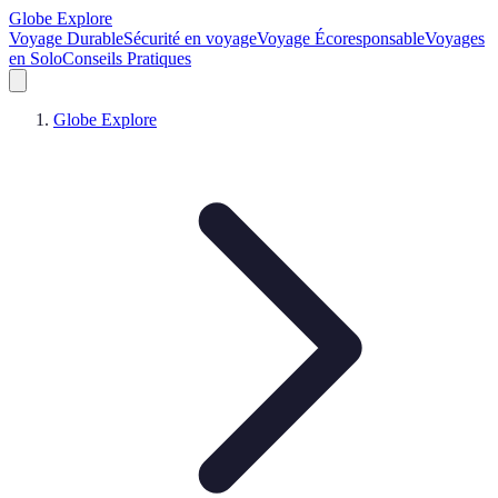
Globe Explore
Voyage Durable
Sécurité en voyage
Voyage Écoresponsable
Voyages
en Solo
Conseils Pratiques
Globe Explore