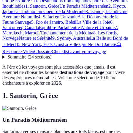
Globe Explore : 10 Destinations Immanquables pour des Aventures
Inoubliables
1. Santorin, Grèce
Un Paradis Méditerranéen
2. Kyoto,
Japon
La Tradition au Coeur de la Modernité
3. Islande, Islande
Une
Aventure Naturelle
4. Safari en Tanzanie
À la Découverte de la
Faune Sauvage
5. Rio de Janeiro, Brésil
La Ville de la Joie
6.
Vancouver, Canada
Équilibre Parfait entre Nature et Urbaine
7.
Marrakech, Maroc
L'Enchantement de la Médina
8. Les fjords,
Norvège
Nature et Sérénité
9. Sydney, Australie
La Belle au Bord de
la Mer
10. New York, États-Unis
La Ville Qui Ne Dort Jamais
📺
Ressource Vidéo
Glossaire
Checklist avant votre voyage
Sommaire
(
24
sections
)
À l'ère où les voyages sont plus accessibles que jamais, il est
essentiel de choisir les bonnes
destinations de voyage
pour vivre
des expériences mémorables. Voici une sélection de 10 lieux
enchanteurs à explorer en 2026.
1. Santorin, Grèce
Un Paradis Méditerranéen
Santorin, avec ses maisons blanches aux toits bleus, est une des