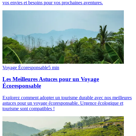
vos envies et besoins pour vos prochaines aventures.
Voyage Écoresponsable
5
min
Les Meilleures Astuces pour un Voyage
Écoresponsable
Explorez comment adopter un tourisme durable avec nos meilleures
astuces pour un voyage écoresponsable. Urgence écologique et
tourisme sont compatibles !