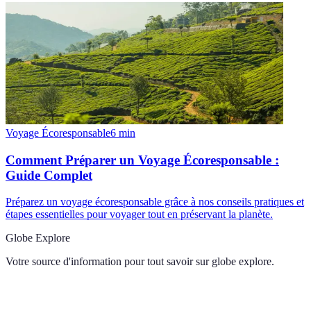
Voyage Écoresponsable
6
min
Comment Préparer un Voyage Écoresponsable :
Guide Complet
Préparez un voyage écoresponsable grâce à nos conseils pratiques et
étapes essentielles pour voyager tout en préservant la planète.
Globe Explore
Votre source d'information pour tout savoir sur
globe explore
.