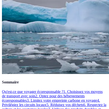
Sommaire
Qu'est-ce que voyager écoresponsable ?
1. Choisissez vos moyens
de transport avec soin
2. Optez pour des hébergements
écoresponsables
3. Limitez votre empreinte carbone en voyage
4.
Privilégiez les circuits locaux
5. Réduisez vos déchets
6. Respectez la