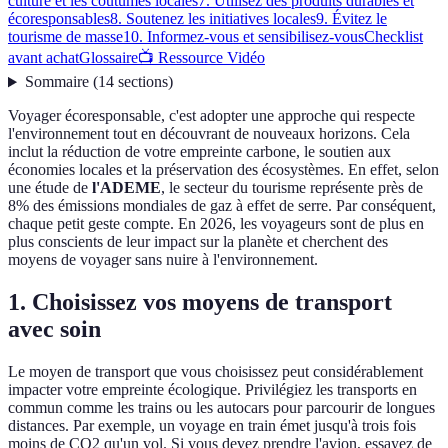
culture et les coutumes locales
7. Utilisez des produits durables et
écoresponsables
8. Soutenez les initiatives locales
9. Évitez le
tourisme de masse
10. Informez-vous et sensibilisez-vous
Checklist
avant achat
Glossaire
📺 Ressource Vidéo
Sommaire
(
14
sections
)
Voyager écoresponsable, c'est adopter une approche qui respecte
l'environnement tout en découvrant de nouveaux horizons. Cela
inclut la réduction de votre empreinte carbone, le soutien aux
économies locales et la préservation des écosystèmes. En effet, selon
une étude de
l'ADEME
, le secteur du tourisme représente près de
8% des émissions mondiales de gaz à effet de serre. Par conséquent,
chaque petit geste compte. En 2026, les voyageurs sont de plus en
plus conscients de leur impact sur la planète et cherchent des
moyens de voyager sans nuire à l'environnement.
1. Choisissez vos moyens de transport
avec soin
Le moyen de transport que vous choisissez peut considérablement
impacter votre empreinte écologique. Privilégiez les transports en
commun comme les trains ou les autocars pour parcourir de longues
distances. Par exemple, un voyage en train émet jusqu'à trois fois
moins de CO2 qu'un vol. Si vous devez prendre l'avion, essayez de