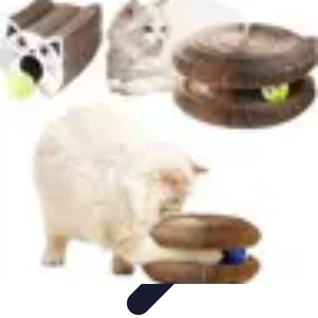
Globe Explore
Voyage Durable
Sécurité en voyage
Voyage Écoresponsable
Voyages
en Solo
Conseils Pratiques
Globe Explore