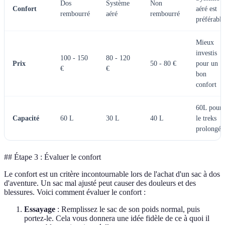
Dos
Système
Non
Confort
aéré est
rembourré
aéré
rembourré
préférable
Mieux
investis
100 - 150
80 - 120
Prix
50 - 80 €
pour un
€
€
bon
confort
60L pour
Capacité
60 L
30 L
40 L
le treks
prolongés
## Étape 3 : Évaluer le confort
Le confort est un critère incontournable lors de l'achat d'un sac à dos
d'aventure. Un sac mal ajusté peut causer des douleurs et des
blessures. Voici comment évaluer le confort :
Essayage
: Remplissez le sac de son poids normal, puis
portez-le. Cela vous donnera une idée fidèle de ce à quoi il