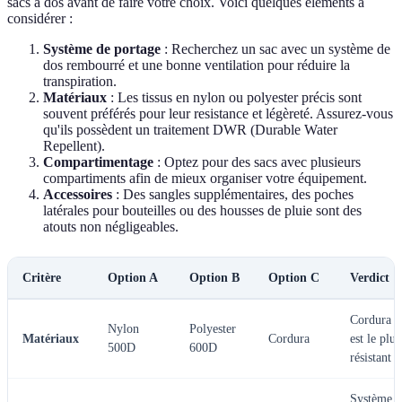
sacs à dos avant de faire votre choix. Voici quelques éléments à
considérer :
Système de portage
: Recherchez un sac avec un système de
dos rembourré et une bonne ventilation pour réduire la
transpiration.
Matériaux
: Les tissus en nylon ou polyester précis sont
souvent préférés pour leur resistance et légèreté. Assurez-vous
qu'ils possèdent un traitement DWR (Durable Water
Repellent).
Compartimentage
: Optez pour des sacs avec plusieurs
compartiments afin de mieux organiser votre équipement.
Accessoires
: Des sangles supplémentaires, des poches
latérales pour bouteilles ou des housses de pluie sont des
atouts non négligeables.
Critère
Option A
Option B
Option C
Verdict
Cordura
Nylon
Polyester
Matériaux
Cordura
est le plus
500D
600D
résistant
Système