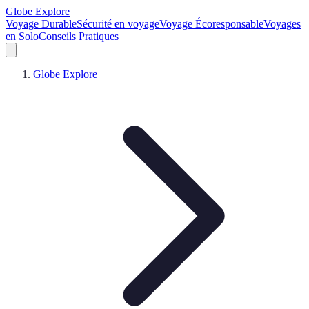
Globe Explore
Voyage Durable
Sécurité en voyage
Voyage Écoresponsable
Voyages
en Solo
Conseils Pratiques
Globe Explore