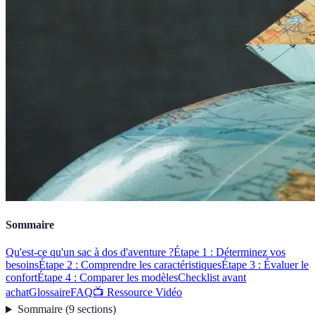
Sommaire
Qu'est-ce qu'un sac à dos d'aventure ?
Étape 1 : Déterminez vos
besoins
Étape 2 : Comprendre les caractéristiques
Étape 3 : Évaluer le
confort
Étape 4 : Comparer les modèles
Checklist avant
achat
Glossaire
FAQ
📺 Ressource Vidéo
Sommaire
(
9
sections
)