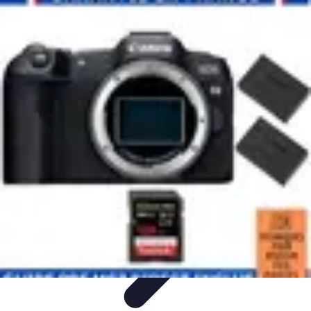
Globe Explore
Voyage Durable
Sécurité en voyage
Voyage Écoresponsable
Voyages
en Solo
Conseils Pratiques
Globe Explore