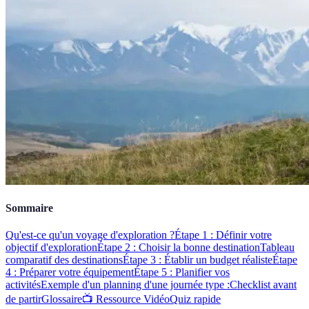
Sommaire
Qu'est-ce qu'un voyage d'exploration ?
Étape 1 : Définir votre
objectif d'exploration
Étape 2 : Choisir la bonne destination
Tableau
comparatif des destinations
Étape 3 : Établir un budget réaliste
Étape
4 : Préparer votre équipement
Étape 5 : Planifier vos
activités
Exemple d'un planning d'une journée type :
Checklist avant
de partir
Glossaire
📺 Ressource Vidéo
Quiz rapide