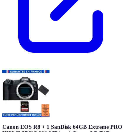
Canon EOS R8 + 1 SanDisk 64GB Extreme PRO