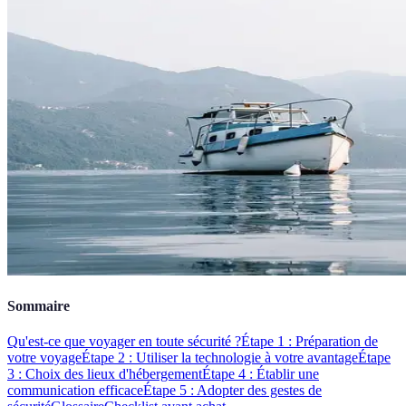
Sommaire
Qu'est-ce que voyager en toute sécurité ?
Étape 1 : Préparation de
votre voyage
Étape 2 : Utiliser la technologie à votre avantage
Étape
3 : Choix des lieux d'hébergement
Étape 4 : Établir une
communication efficace
Étape 5 : Adopter des gestes de