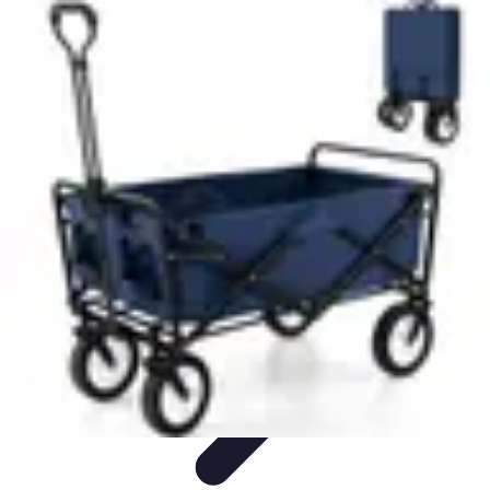
Globe Explore
Voyage Durable
Sécurité en voyage
Voyage Écoresponsable
Voyages
en Solo
Conseils Pratiques
Globe Explore