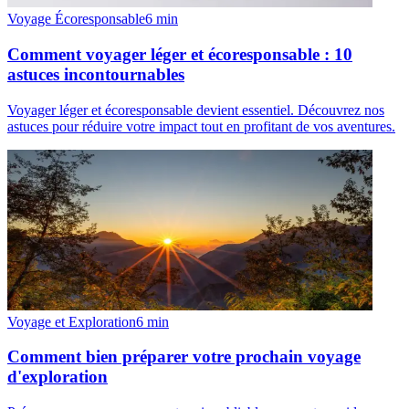
Voyage Écoresponsable
6
min
Comment voyager léger et écoresponsable : 10
astuces incontournables
Voyager léger et écoresponsable devient essentiel. Découvrez nos
astuces pour réduire votre impact tout en profitant de vos aventures.
Voyage et Exploration
6
min
Comment bien préparer votre prochain voyage
d'exploration