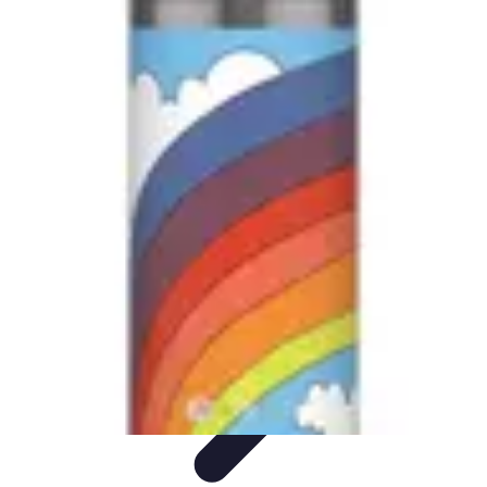
Globe Explore
Voyage Durable
Sécurité en voyage
Voyage Écoresponsable
Voyages
en Solo
Conseils Pratiques
Globe Explore