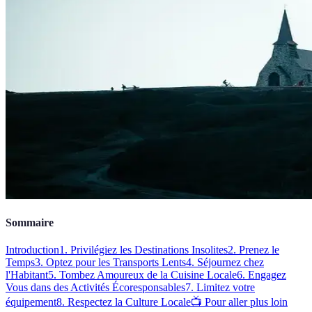
Sommaire
Introduction
1. Privilégiez les Destinations Insolites
2. Prenez le
Temps
3. Optez pour les Transports Lents
4. Séjournez chez
l'Habitant
5. Tombez Amoureux de la Cuisine Locale
6. Engagez
Vous dans des Activités Écoresponsables
7. Limitez votre
équipement
8. Respectez la Culture Locale
📺 Pour aller plus loin