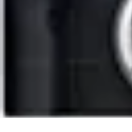
Globe Explore
Voyage Durable
Sécurité en voyage
Voyage Écoresponsable
Voyages e
Globe Explore