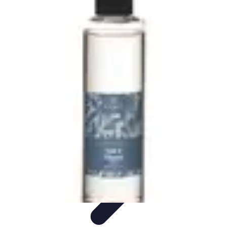
Globe Explore
Voyage Durable
Sécurité en voyage
Voyage Écoresponsable
Voyages
en Solo
Conseils Pratiques
Globe Explore