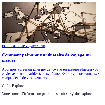
Planification de voyage
6
min
Comment préparer un itinéraire de voyage sur
mesure
Apprenez à créer un itinéraire de voyage sur mesure adapté à vos
envies avec notre guide étape par étape. Explorez et personnalisez
chaque détail de vos aventures.
Globe Explore
Votre source d'information pour tout savoir sur
globe explore
.