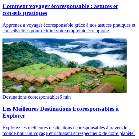
Comment voyager écoresponsable : astuces et
conseils pratiques
Apprenez à voyager écoresponsable grâce à nos astuces pratiques et
conseils utiles pour réduire votre empreinte écologique.
Destinations écoresponsables
6
min
Les Meilleures Destinations Écoresponsables à
Explorer
Explorez les meilleures destinations écoresponsables à travers le
monde pour un voyage enrichissant et respectueux de notre planète.