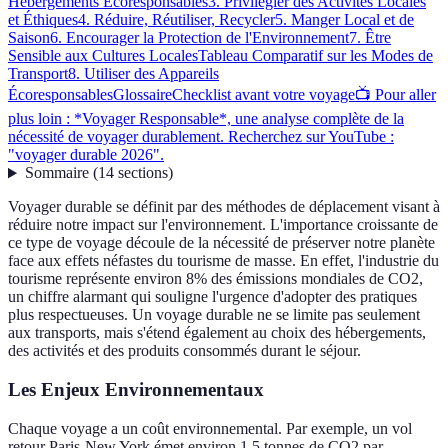
Hébergements Écoresponsables
3. Privilégier des Activités Locales
et Éthiques
4. Réduire, Réutiliser, Recycler
5. Manger Local et de
Saison
6. Encourager la Protection de l'Environnement
7. Être
Sensible aux Cultures Locales
Tableau Comparatif sur les Modes de
Transport
8. Utiliser des Appareils
Écoresponsables
Glossaire
Checklist avant votre voyage
📺 Pour aller
plus loin : *Voyager Responsable*, une analyse complète de la
nécessité de voyager durablement. Recherchez sur YouTube :
"voyager durable 2026".
Sommaire
(
14
sections
)
Voyager durable se définit par des méthodes de déplacement visant à
réduire notre impact sur l'environnement. L'importance croissante de
ce type de voyage découle de la nécessité de préserver notre planète
face aux effets néfastes du tourisme de masse. En effet, l'industrie du
tourisme représente environ 8% des émissions mondiales de CO2,
un chiffre alarmant qui souligne l'urgence d'adopter des pratiques
plus respectueuses. Un voyage durable ne se limite pas seulement
aux transports, mais s'étend également au choix des hébergements,
des activités et des produits consommés durant le séjour.
Les Enjeux Environnementaux
Chaque voyage a un coût environnemental. Par exemple, un vol
retour Paris-New York émet environ 1,5 tonnes de CO2 par