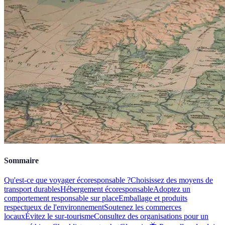
Sommaire
Qu'est-ce que voyager écoresponsable ?
Choisissez des moyens de
transport durables
Hébergement écoresponsable
Adoptez un
comportement responsable sur place
Emballage et produits
respectueux de l'environnement
Soutenez les commerces
locaux
Évitez le sur-tourisme
Consultez des organisations pour un