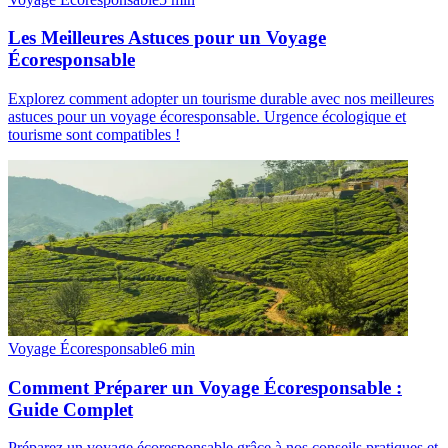
Les Meilleures Astuces pour un Voyage
Écoresponsable
Explorez comment adopter un tourisme durable avec nos meilleures
astuces pour un voyage écoresponsable. Urgence écologique et
tourisme sont compatibles !
Voyage Écoresponsable
6
min
Comment Préparer un Voyage Écoresponsable :
Guide Complet
Préparez un voyage écoresponsable grâce à nos conseils pratiques et