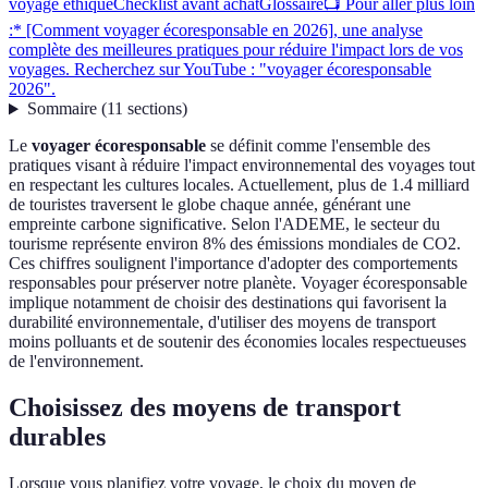
voyage éthique
Checklist avant achat
Glossaire
📺 Pour aller plus loin
:* [Comment voyager écoresponsable en 2026], une analyse
complète des meilleures pratiques pour réduire l'impact lors de vos
voyages. Recherchez sur YouTube : "voyager écoresponsable
2026".
Sommaire
(
11
sections
)
Le
voyager écoresponsable
se définit comme l'ensemble des
pratiques visant à réduire l'impact environnemental des voyages tout
en respectant les cultures locales. Actuellement, plus de 1.4 milliard
de touristes traversent le globe chaque année, générant une
empreinte carbone significative. Selon l'ADEME, le secteur du
tourisme représente environ 8% des émissions mondiales de CO2.
Ces chiffres soulignent l'importance d'adopter des comportements
responsables pour préserver notre planète. Voyager écoresponsable
implique notamment de choisir des destinations qui favorisent la
durabilité environnementale, d'utiliser des moyens de transport
moins polluants et de soutenir des économies locales respectueuses
de l'environnement.
Choisissez des moyens de transport
durables
Lorsque vous planifiez votre voyage, le choix du moyen de