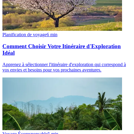
Planification de voyage
6
min
Comment Choisir Votre Itinéraire d'Exploration
Idéal
Apprenez à sélectionner l'itinéraire d'exploration qui correspond à
vos envies et besoins pour vos prochaines aventures.
Voyage Écoresponsable
5
min