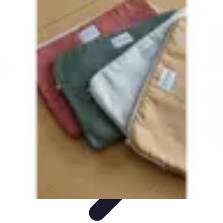
Globe Explore
Voyage Durable
Sécurité en voyage
Voyage Écoresponsable
Voyages
en Solo
Conseils Pratiques
Globe Explore