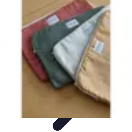
Globe Explore
Voyage Durable
Sécurité en voyage
Voyage Écoresponsable
Voyages
en Solo
Conseils Pratiques
Globe Explore