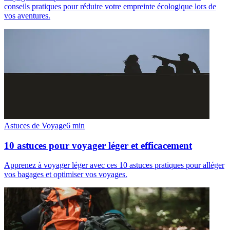
conseils pratiques pour réduire votre empreinte écologique lors de
vos aventures.
Astuces de Voyage
6
min
10 astuces pour voyager léger et efficacement
Apprenez à voyager léger avec ces 10 astuces pratiques pour alléger
vos bagages et optimiser vos voyages.