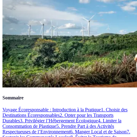
Sommaire
Voyage Écoresponsable : Introduction à la Pratique
1. Choisir des
Destinations Écoresponsables
2. Opter pour les Transports
Durables
3. Privilégier l’Hébergement Écologique
4. Limiter la
Consommation de Plastique
5. Prendre Part à des Activités
Respectueuses de l’Environnement
6. Manger Local et de Saison
7.