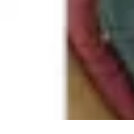
Globe Explore
Voyage Durable
Sécurité en voyage
Voyage Écoresponsable
Voyages e
Globe Explore