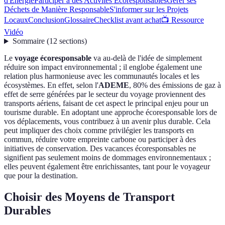
d'Énergie
Participer à des Activités Écoresponsables
Gérer ses
Déchets de Manière Responsable
S'informer sur les Projets
Locaux
Conclusion
Glossaire
Checklist avant achat
📺 Ressource
Vidéo
Sommaire
(
12
sections
)
Le
voyage écoresponsable
va au-delà de l'idée de simplement
réduire son impact environnemental ; il englobe également une
relation plus harmonieuse avec les communautés locales et les
écosystèmes. En effet, selon l'
ADEME
, 80% des émissions de gaz à
effet de serre générées par le secteur du voyage proviennent des
transports aériens, faisant de cet aspect le principal enjeu pour un
tourisme durable. En adoptant une approche écoresponsable lors de
vos déplacements, vous contribuez à un avenir plus durable. Cela
peut impliquer des choix comme privilégier les transports en
commun, réduire votre empreinte carbone ou participer à des
initiatives de conservation. Des vacances écoresponsables ne
signifient pas seulement moins de dommages environnementaux ;
elles peuvent également être enrichissantes, tant pour le voyageur
que pour la destination.
Choisir des Moyens de Transport
Durables