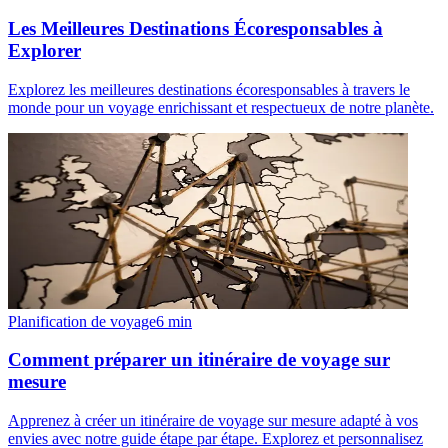
Les Meilleures Destinations Écoresponsables à
Explorer
Explorez les meilleures destinations écoresponsables à travers le
monde pour un voyage enrichissant et respectueux de notre planète.
Planification de voyage
6
min
Comment préparer un itinéraire de voyage sur
mesure
Apprenez à créer un itinéraire de voyage sur mesure adapté à vos
envies avec notre guide étape par étape. Explorez et personnalisez