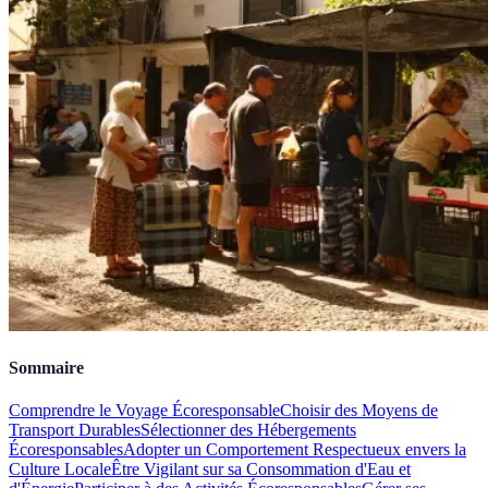
Sommaire
Comprendre le Voyage Écoresponsable
Choisir des Moyens de
Transport Durables
Sélectionner des Hébergements
Écoresponsables
Adopter un Comportement Respectueux envers la
Culture Locale
Être Vigilant sur sa Consommation d'Eau et