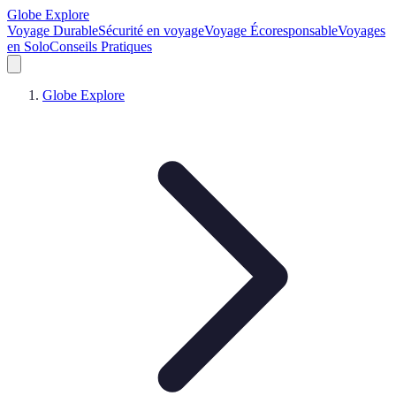
Globe Explore
Voyage Durable
Sécurité en voyage
Voyage Écoresponsable
Voyages
en Solo
Conseils Pratiques
Globe Explore