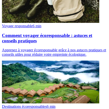
Voyage responsable
6
min
Comment voyager écoresponsable : astuces et
conseils pratiques
Apprenez à voyager écoresponsable grâce à nos astuces pratiques et
conseils utiles pour réduire votre empreinte écologique.
Destinations écoresponsables
6
min