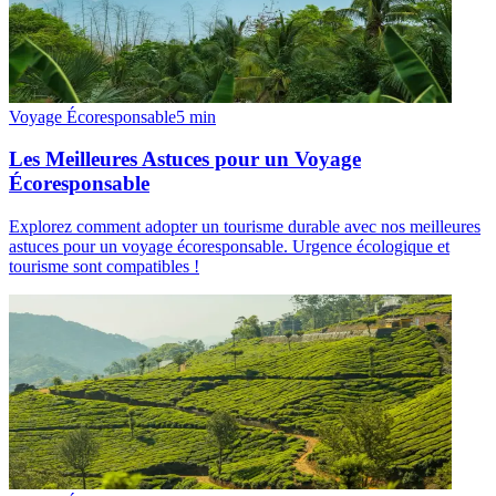
Voyage Écoresponsable
5
min
Les Meilleures Astuces pour un Voyage
Écoresponsable
Explorez comment adopter un tourisme durable avec nos meilleures
astuces pour un voyage écoresponsable. Urgence écologique et
tourisme sont compatibles !