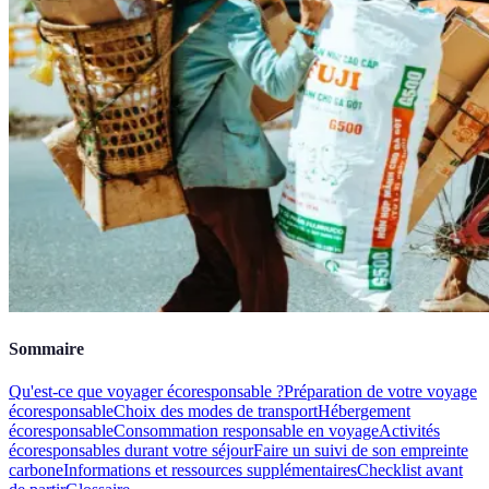
Sommaire
Qu'est-ce que voyager écoresponsable ?
Préparation de votre voyage
écoresponsable
Choix des modes de transport
Hébergement
écoresponsable
Consommation responsable en voyage
Activités
écoresponsables durant votre séjour
Faire un suivi de son empreinte
carbone
Informations et ressources supplémentaires
Checklist avant