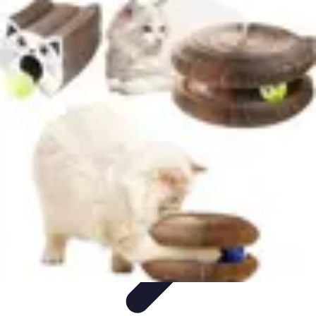
Globe Explore
Voyage Durable
Sécurité en voyage
Voyage Écoresponsable
Voyages
en Solo
Conseils Pratiques
Globe Explore