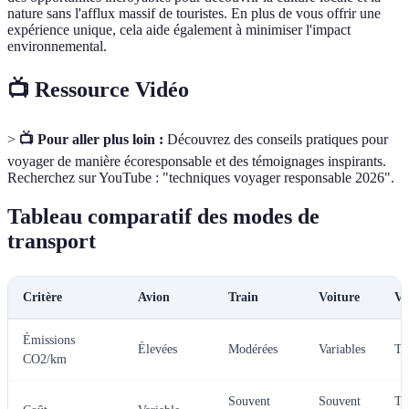
nature sans l'afflux massif de touristes. En plus de vous offrir une
expérience unique, cela aide également à minimiser l'impact
environnemental.
📺 Ressource Vidéo
>
📺 Pour aller plus loin :
Découvrez des conseils pratiques pour
voyager de manière écoresponsable et des témoignages inspirants.
Recherchez sur YouTube : "techniques voyager responsable 2026".
Tableau comparatif des modes de
transport
Critère
Avion
Train
Voiture
Vé
Émissions
Élevées
Modérées
Variables
Tr
CO2/km
Souvent
Souvent
Tr