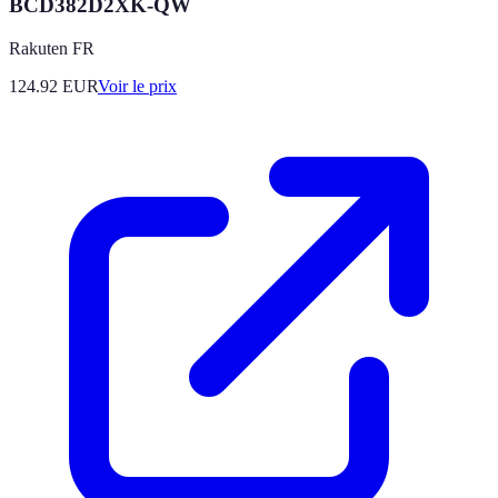
BCD382D2XK-QW
Rakuten FR
124.92
EUR
Voir le prix