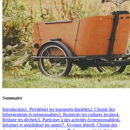
Sommaire
Introduction
1. Privilégier les transports durables
2. Choisir des
hébergements écoresponsables
3. Respecter les cultures locales
4.
Réduire les déchets
5. Participer à des activités écoresponsables
6.
Informer et sensibiliser les autres
7. Voyager léger
8. Choisir des