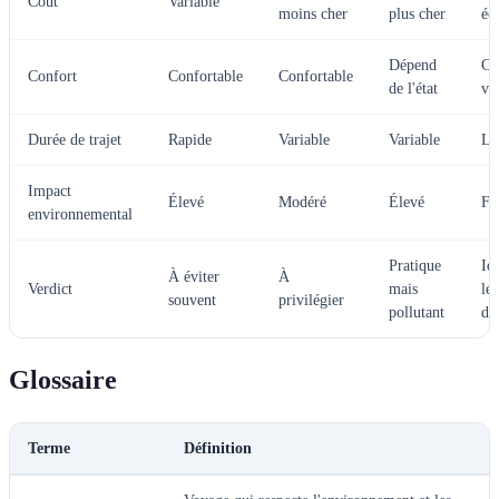
Coût
Variable
moins cher
plus cher
éc
Dépend
Co
Confort
Confortable
Confortable
de l'état
va
Durée de trajet
Rapide
Variable
Variable
Le
Impact
Élevé
Modéré
Élevé
Fa
environnemental
Pratique
Id
À éviter
À
Verdict
mais
le
souvent
privilégier
pollutant
di
Glossaire
Terme
Définition