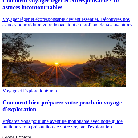
Comment voyager léger et écoresponsable : 10
astuces incontournables
Voyager léger et écoresponsable devient essentiel. Découvrez nos
astuces pour réduire votre impact tout en profitant de vos aventures.
Voyage et Exploration
6
min
Comment bien préparer votre prochain voyage
d'exploration
Préparez-vous pour une aventure inoubliable avec notre guide
pratique sur la préparation de votre voyage d'exploration.
Globe Explore