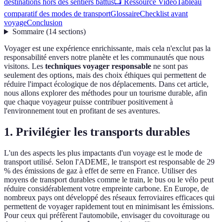
destinations hors des sentiers battus
📺 Ressource Vidéo
Tableau
comparatif des modes de transport
Glossaire
Checklist avant
voyage
Conclusion
Sommaire
(
14
sections
)
Voyager est une expérience enrichissante, mais cela n'exclut pas la
responsabilité envers notre planète et les communautés que nous
visitons. Les
techniques voyager responsable
ne sont pas
seulement des options, mais des choix éthiques qui permettent de
réduire l'impact écologique de nos déplacements. Dans cet article,
nous allons explorer des méthodes pour un tourisme durable, afin
que chaque voyageur puisse contribuer positivement à
l'environnement tout en profitant de ses aventures.
1. Privilégier les transports durables
L'un des aspects les plus impactants d'un voyage est le mode de
transport utilisé. Selon l'ADEME, le transport est responsable de 29
% des émissions de gaz à effet de serre en France. Utiliser des
moyens de transport durables comme le train, le bus ou le vélo peut
réduire considérablement votre empreinte carbone. En Europe, de
nombreux pays ont développé des réseaux ferroviaires efficaces qui
permettent de voyager rapidement tout en minimisant les émissions.
Pour ceux qui préfèrent l'automobile, envisager du covoiturage ou