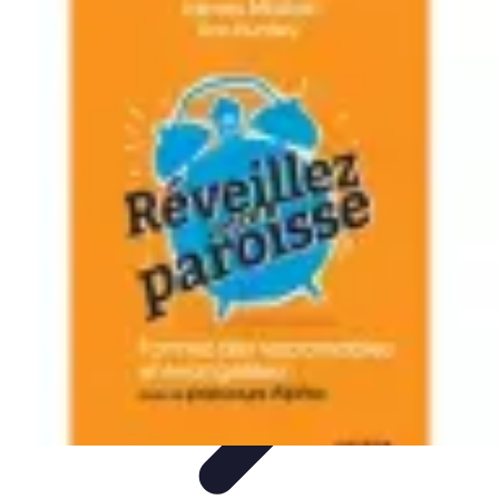
Globe Explore
Voyage Durable
Sécurité en voyage
Voyage Écoresponsable
Voyages
en Solo
Conseils Pratiques
Globe Explore