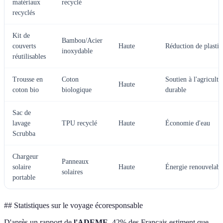
matériaux
recyclé
recyclés
Kit de
Bambou/Acier
couverts
Haute
Réduction de plasti
inoxydable
réutilisables
Trousse en
Coton
Soutien à l'agricultu
Haute
coton bio
biologique
durable
Sac de
lavage
TPU recyclé
Haute
Économie d'eau
Scrubba
Chargeur
Panneaux
solaire
Haute
Énergie renouvelabl
solaires
portable
## Statistiques sur le voyage écoresponsable
D'après un rapport de
l'ADEME
, 42% des Français estiment que