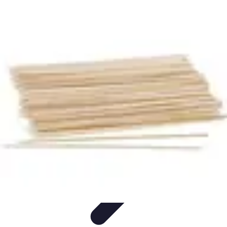
Globe Explore
Voyage Durable
Sécurité en voyage
Voyage Écoresponsable
Voyages
en Solo
Conseils Pratiques
Globe Explore