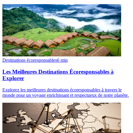
Destinations écoresponsables
6
min
Les Meilleures Destinations Écoresponsables à
Explorer
Explorez les meilleures destinations écoresponsables à travers le
monde pour un voyage enrichissant et respectueux de notre planète.