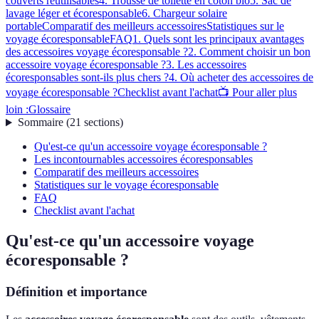
couverts réutilisables
4. Trousse de toilette en coton bio
5. Sac de
lavage léger et écoresponsable
6. Chargeur solaire
portable
Comparatif des meilleurs accessoires
Statistiques sur le
voyage écoresponsable
FAQ
1. Quels sont les principaux avantages
des accessoires voyage écoresponsable ?
2. Comment choisir un bon
accessoire voyage écoresponsable ?
3. Les accessoires
écoresponsables sont-ils plus chers ?
4. Où acheter des accessoires de
voyage écoresponsable ?
Checklist avant l'achat
📺 Pour aller plus
loin :
Glossaire
Sommaire
(
21
sections
)
Qu'est-ce qu'un accessoire voyage écoresponsable ?
Les incontournables accessoires écoresponsables
Comparatif des meilleurs accessoires
Statistiques sur le voyage écoresponsable
FAQ
Checklist avant l'achat
Qu'est-ce qu'un accessoire voyage
écoresponsable ?
Définition et importance