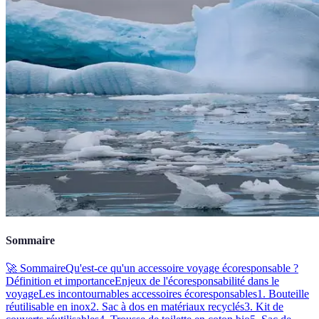
Sommaire
🚀 Sommaire
Qu'est-ce qu'un accessoire voyage écoresponsable ?
Définition et importance
Enjeux de l'écoresponsabilité dans le
voyage
Les incontournables accessoires écoresponsables
1. Bouteille
réutilisable en inox
2. Sac à dos en matériaux recyclés
3. Kit de