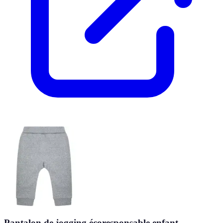
Pantalon de jogging écoresponsable enfant