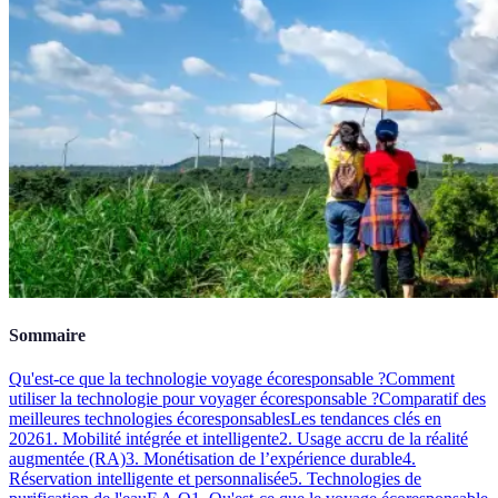
Sommaire
Qu'est-ce que la technologie voyage écoresponsable ?
Comment
utiliser la technologie pour voyager écoresponsable ?
Comparatif des
meilleures technologies écoresponsables
Les tendances clés en
2026
1. Mobilité intégrée et intelligente
2. Usage accru de la réalité
augmentée (RA)
3. Monétisation de l’expérience durable
4.
Réservation intelligente et personnalisée
5. Technologies de