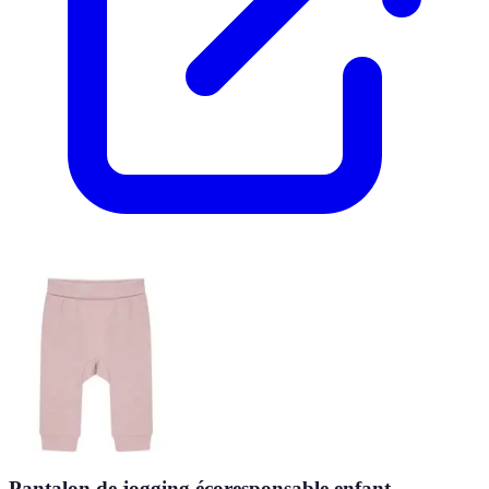
Pantalon de jogging écoresponsable enfant