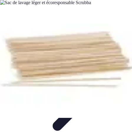
Globe Explore
Voyage Durable
Sécurité en voyage
Voyage Écoresponsable
Voyages
en Solo
Conseils Pratiques
Globe Explore