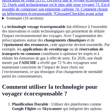
purification de l'eau
F.A.Q
1. Qu'est-ce que le voyage écoresponsable
?
2. Quels outil technologique est le plus utile pour voyager ?
3. Est-il
possible de compenser son empreinte carbone ?
4. Comment choisir
un hébergement écoresponsable ?
Glossaire
Checklist avant achat
Sommaire
(
16
sections
)
La
technologie voyage écoresponsable
fait référence à l'ensemble
des innovations et outils technologiques qui permettent de réduire
l'impact environnemental des voyages. Avec l’augmentation des
préoccupations autour des
changements climatiques
et de
l’
épuisement des ressources
, cette approche devient essentielle. Par
exemple, les
applications de covoiturage
ou de
réservation de
transports en commun
contribuent à optimiser les trajets et à
réduire les émissions de gaz à effet de serre. En 2026, une étude
menée par
l'ADEME
a révélé que 72 % des voyageurs sont
maintenant conscients de l’impact de leurs choix sur
l’environnement, ce qui témoigne d'un changement de mentalité
parmi les consommateurs.
Comment utiliser la technologie pour
voyager écoresponsable ?
Planification Durable
: Utilisez des plateformes comme
Google Flights
ou
Skyscanner
qui intègrent des options