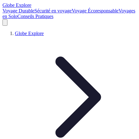
Globe Explore
Voyage Durable
Sécurité en voyage
Voyage Écoresponsable
Voyages
en Solo
Conseils Pratiques
Globe Explore