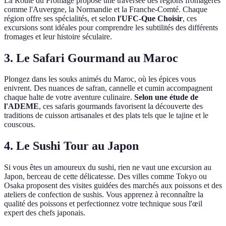
La Route du Fromage propose une traversée des régions fromagères
comme l'Auvergne, la Normandie et la Franche-Comté. Chaque
région offre ses spécialités, et selon
l'UFC-Que Choisir
, ces
excursions sont idéales pour comprendre les subtilités des différents
fromages et leur histoire séculaire.
3. Le Safari Gourmand au Maroc
Plongez dans les souks animés du Maroc, où les épices vous
enivrent. Des nuances de safran, cannelle et cumin accompagnent
chaque halte de votre aventure culinaire.
Selon une étude de
l'ADEME
, ces safaris gourmands favorisent la découverte des
traditions de cuisson artisanales et des plats tels que le tajine et le
couscous.
4. Le Sushi Tour au Japon
Si vous êtes un amoureux du sushi, rien ne vaut une excursion au
Japon, berceau de cette délicatesse. Des villes comme Tokyo ou
Osaka proposent des visites guidées des marchés aux poissons et des
ateliers de confection de sushis. Vous apprenez à reconnaître la
qualité des poissons et perfectionnez votre technique sous l'œil
expert des chefs japonais.