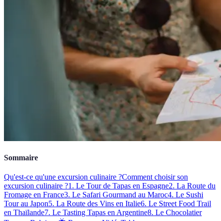
Sommaire
Qu'est-ce qu'une excursion culinaire ?
Comment choisir son
excursion culinaire ?
1. Le Tour de Tapas en Espagne
2. La Route du
Fromage en France
3. Le Safari Gourmand au Maroc
4. Le Sushi
Tour au Japon
5. La Route des Vins en Italie
6. Le Street Food Trail
en Thaïlande
7. Le Tasting Tapas en Argentine
8. Le Chocolatier