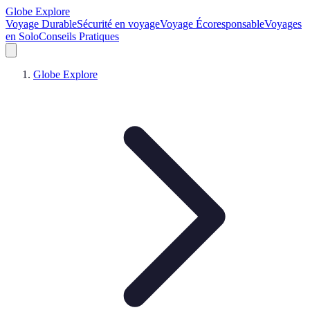
Globe Explore
Voyage Durable
Sécurité en voyage
Voyage Écoresponsable
Voyages
en Solo
Conseils Pratiques
Globe Explore