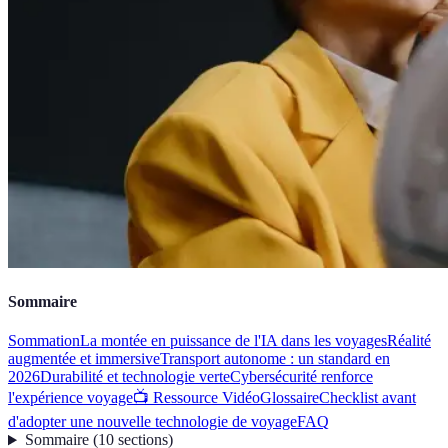
Sommaire
Sommation
La montée en puissance de l'IA dans les voyages
Réalité
augmentée et immersive
Transport autonome : un standard en
2026
Durabilité et technologie verte
Cybersécurité renforce
l'expérience voyage
📺 Ressource Vidéo
Glossaire
Checklist avant
d'adopter une nouvelle technologie de voyage
FAQ
Sommaire
(
10
sections
)