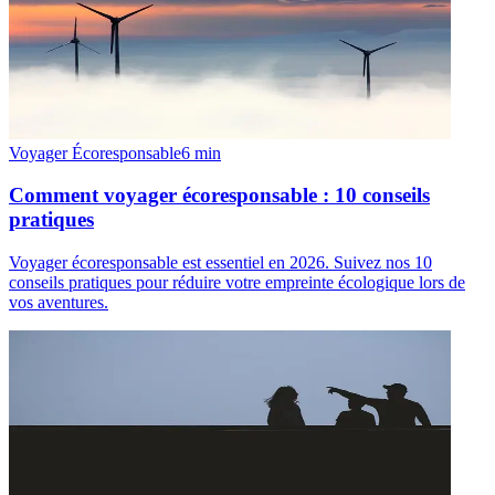
Voyager Écoresponsable
6
min
Comment voyager écoresponsable : 10 conseils
pratiques
Voyager écoresponsable est essentiel en 2026. Suivez nos 10
conseils pratiques pour réduire votre empreinte écologique lors de
vos aventures.