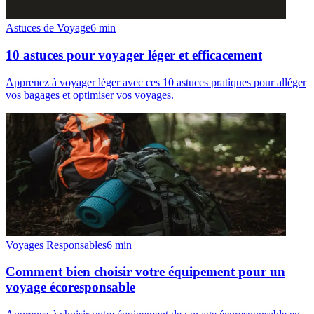
Astuces de Voyage
6
min
10 astuces pour voyager léger et efficacement
Apprenez à voyager léger avec ces 10 astuces pratiques pour alléger
vos bagages et optimiser vos voyages.
Voyages Responsables
6
min
Comment bien choisir votre équipement pour un
voyage écoresponsable