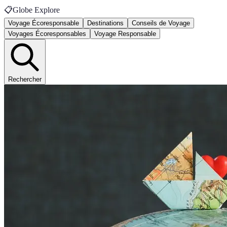
📋
Globe Explore
Voyage Écoresponsable
Destinations
Conseils de Voyage
Voyages Écoresponsables
Voyage Responsable
Rechercher