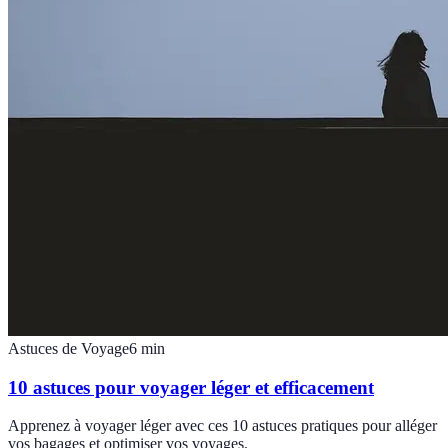
Astuces de Voyage
6
min
10 astuces pour voyager léger et efficacement
Apprenez à voyager léger avec ces 10 astuces pratiques pour alléger
vos bagages et optimiser vos voyages.