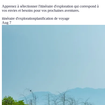
Apprenez à sélectionner l'itinéraire d'exploration qui correspond à
vos envies et besoins pour vos prochaines aventures.
itinéraire d'exploration
planification de voyage
Aug 7