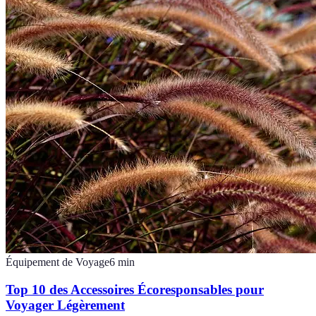
Équipement de Voyage
6
min
Top 10 des Accessoires Écoresponsables pour
Voyager Légèrement