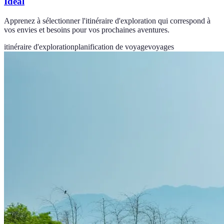
Idéal
Apprenez à sélectionner l'itinéraire d'exploration qui correspond à
vos envies et besoins pour vos prochaines aventures.
itinéraire d'exploration
planification de voyage
voyages