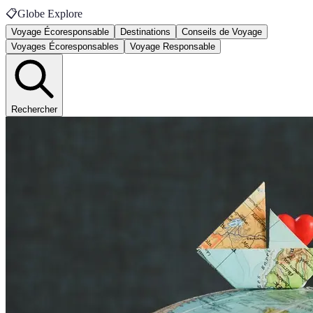
📋
Globe Explore
Voyage Écoresponsable
Destinations
Conseils de Voyage
Voyages Écoresponsables
Voyage Responsable
Rechercher