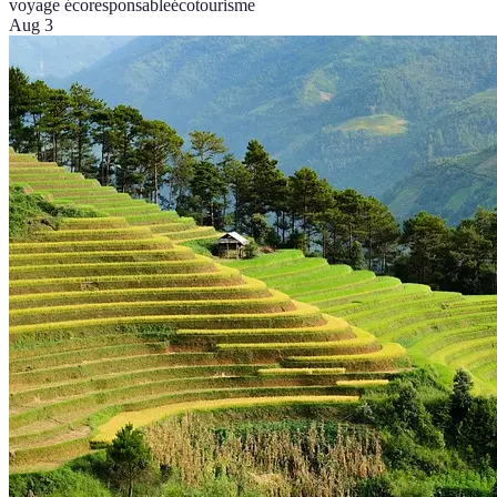
voyage écoresponsable
écotourisme
Aug 3