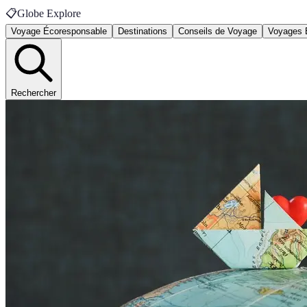
📋
Globe Explore
Voyage Écoresponsable
Destinations
Conseils de Voyage
Voyages 
Rechercher