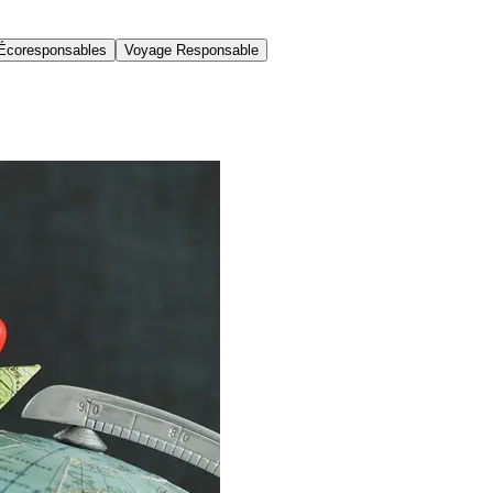
Écoresponsables
Voyage Responsable