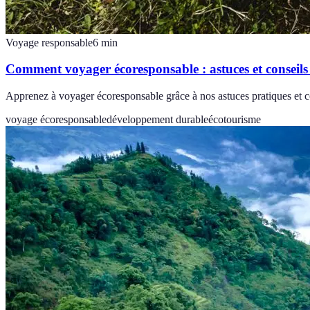
Voyage responsable
6
min
Comment voyager écoresponsable : astuces et conseils
Apprenez à voyager écoresponsable grâce à nos astuces pratiques et co
voyage écoresponsable
développement durable
écotourisme