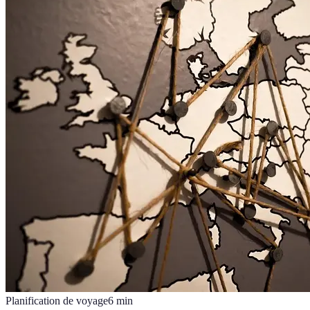
Planification de voyage
6
min