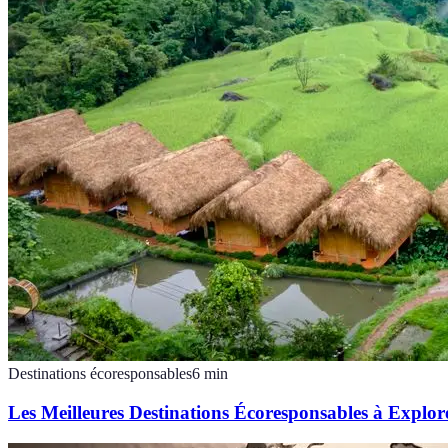
Destinations écoresponsables
6
min
Les Meilleures Destinations Écoresponsables à Explor