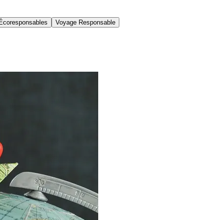
Écoresponsables
Voyage Responsable