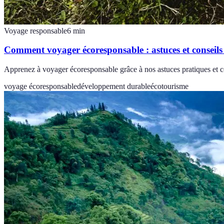
Voyage responsable
6
min
Comment voyager écoresponsable : astuces et conseils
Apprenez à voyager écoresponsable grâce à nos astuces pratiques et co
voyage écoresponsable
développement durable
écotourisme