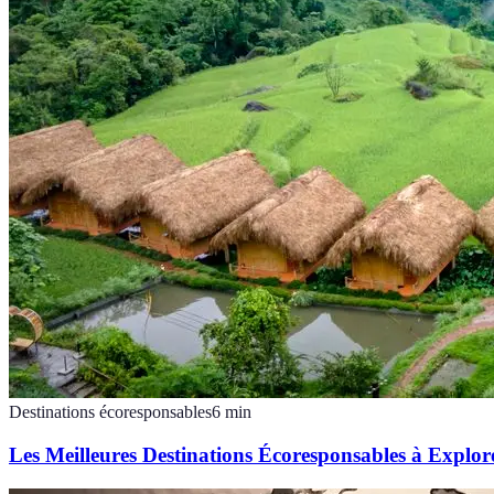
Destinations écoresponsables
6
min
Les Meilleures Destinations Écoresponsables à Explor