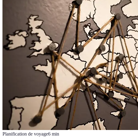
Planification de voyage
6
min