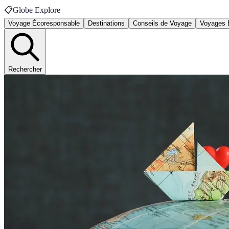
📋
Globe Explore
Voyage Écoresponsable
Destinations
Conseils de Voyage
Voyages 
Rechercher