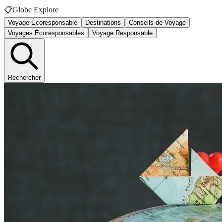
📋
Globe Explore
Voyage Écoresponsable
Destinations
Conseils de Voyage
Voyages Écoresponsables
Voyage Responsable
Rechercher