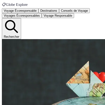
📋
Globe Explore
Voyage Écoresponsable
Destinations
Conseils de Voyage
Voyages Écoresponsables
Voyage Responsable
Rechercher