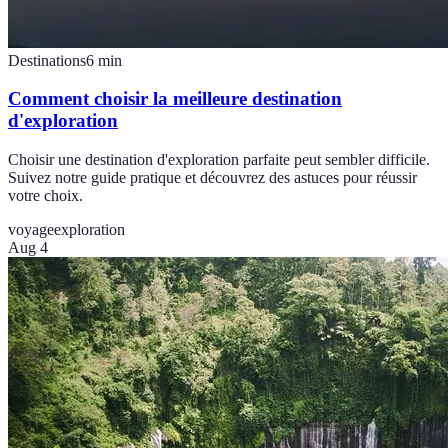
Destinations
6
min
Comment choisir la meilleure destination
d'exploration
Choisir une destination d'exploration parfaite peut sembler difficile.
Suivez notre guide pratique et découvrez des astuces pour réussir
votre choix.
voyage
exploration
Aug 4