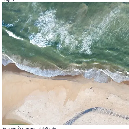
Voyage Écoresponsable
6
min