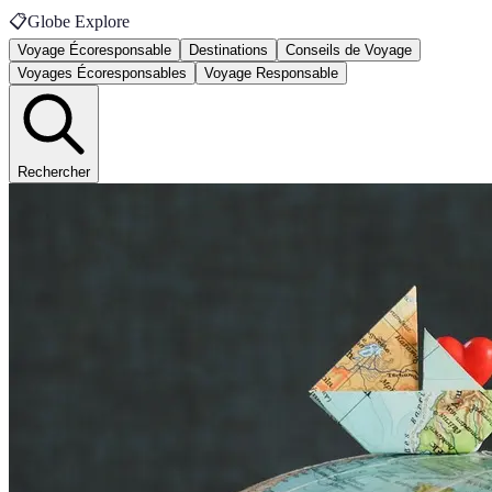
📋
Globe Explore
Voyage Écoresponsable
Destinations
Conseils de Voyage
Voyages Écoresponsables
Voyage Responsable
Rechercher