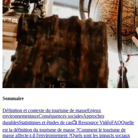
Sommaire
Définition et contexte du tourisme de masse
Enjeux
environnementaux
Conséquences sociales
Approches
durables
Statistiques et études de cas
📺 Ressource Vidéo
FAQ
Quelle
est la définition du tourisme de masse ?
Comment le tourisme de
masse affecte-t-il l'environnement ?
Quels sont les impacts sociaux