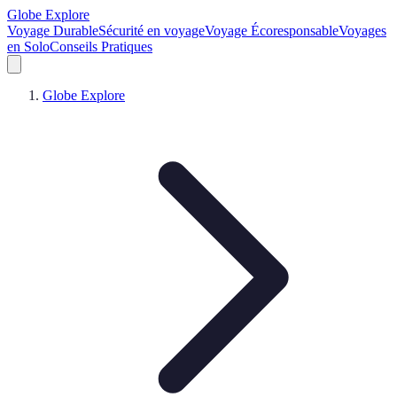
Globe Explore
Voyage Durable
Sécurité en voyage
Voyage Écoresponsable
Voyages
en Solo
Conseils Pratiques
Globe Explore