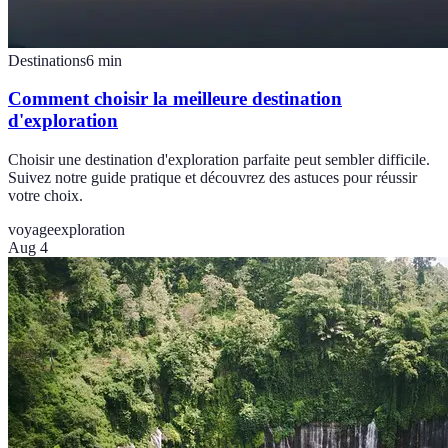
Destinations
6
min
Comment choisir la meilleure destination
d'exploration
Choisir une destination d'exploration parfaite peut sembler difficile.
Suivez notre guide pratique et découvrez des astuces pour réussir
votre choix.
voyage
exploration
Aug 4