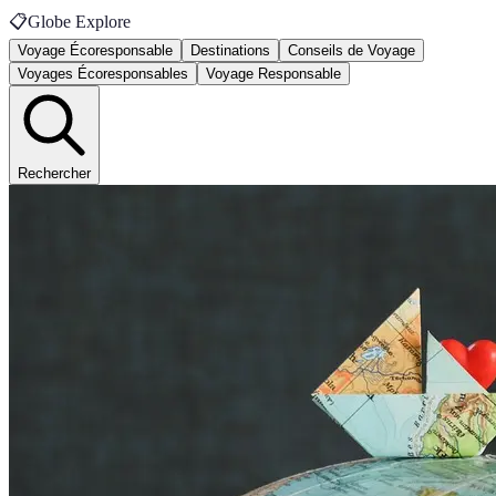
📋
Globe Explore
Voyage Écoresponsable
Destinations
Conseils de Voyage
Voyages Écoresponsables
Voyage Responsable
Rechercher