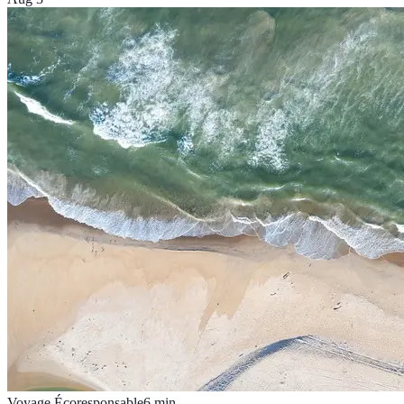
Voyage Écoresponsable
6
min