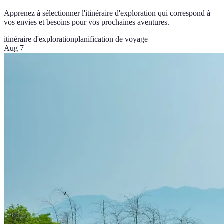
Apprenez à sélectionner l'itinéraire d'exploration qui correspond à
vos envies et besoins pour vos prochaines aventures.
itinéraire d'exploration
planification de voyage
Aug 7