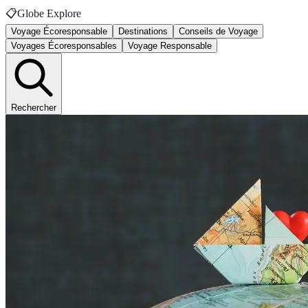
📋
Globe Explore
Voyage Écoresponsable
Destinations
Conseils de Voyage
Voyages Écoresponsables
Voyage Responsable
Rechercher