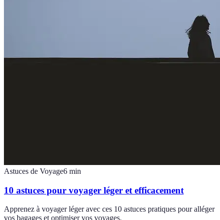
Astuces de Voyage
6
min
10 astuces pour voyager léger et efficacement
Apprenez à voyager léger avec ces 10 astuces pratiques pour alléger
vos bagages et optimiser vos voyages.